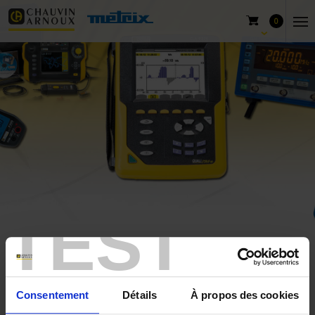
0
TEST
Home
ALTYS
ALTYS
Consentement
Détails
À propos des cookies