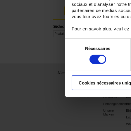
sociaux et d'analyser notre t
partenaires de médias sociaux
Anmelden
vous leur avez fournies ou qu'
Suche:
Pour en savoir plus, veuillez
Sélection
Nécessaires
du
consentement
Home
Neuigkeiten
Konzern
An
Cookies nécessaires uni
Frankreich
Chauvin
Anl
Arnoux Metrix
International
Un
Integrierte
un
Archiv
Produktion
Kon
Firmengeschichte
Ene
Unsere
Bil
Marken
Lab
Wa