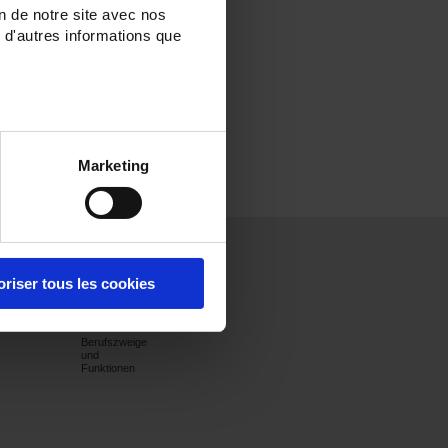
on de notre site avec nos
 d'autres informations que
Marketing
n
Presse
Jobs
Kontakt
oriser tous les cookies
Presse-Infos
Stellenangebote
Frankreich
Pressestimmen
Angebote für
International
gen
Studenten
Berufszweige
und
Funktionen