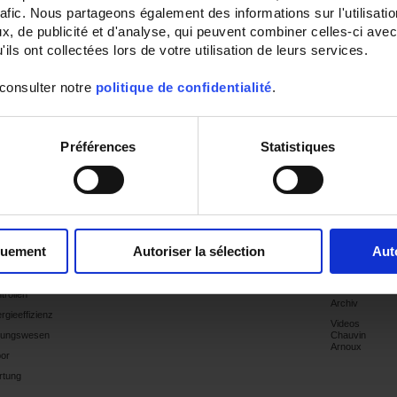
rafic. Nous partageons également des informations sur l'utilisati
, de publicité et d'analyse, qui peuvent combiner celles-ci avec
ils ont collectées lors de votre utilisation de leurs services.
 consulter notre
politique de confidentialité
.
Préférences
Statistiques
wendungen
Produkte
Produkte-
Industrie
Support
Publikatione
Websites
quement
Autoriser la sélection
Aut
agentechnik
Kataloge
tersuchungen
Neueste
d
Veröffentlichun
trollen
Archiv
rgieeffizienz
Videos
dungswesen
Chauvin
Arnoux
or
rtung