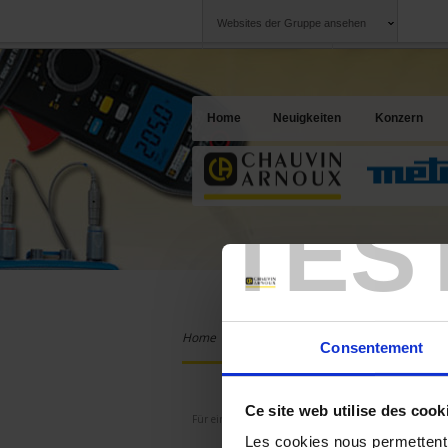
Websites der Gruppe ansehen
Chauvin Arnoux
Unternehmen
Gruppe
Ein Angebot für I
Home
Neuigkeiten
Konzern
TES
Home
Produkte
Chauvin Arnoux
An
Consentement
ONLINE-EINKAUF
Ce site web utilise des cook
Für einen Online-Einkauf müssen Sie sich
F
anmelden.
Les cookies nous permettent d