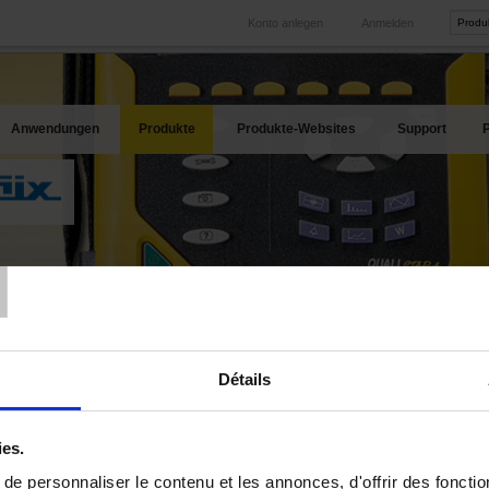
Konto anlegen
Anmelden
International
Produkt-Web
hren Bedarf
Unsere Tochtergesellschaften im Ausland
Unsere best
Anwendungen
Produkte
Produkte-Websites
Support
P
T
alysator-Oszilloskope mit Fern-Schnittstelle
Logik-Analysatoren - Bus-Decod
Détails
Logik-Analysatoren - Bus-Deco
ies.
ür Ihre Auswahlkriterien sind keine Produkte verfügbar.
e personnaliser le contenu et les annonces, d'offrir des fonctio