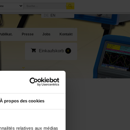
DE
EN
sites
en Angebote
ublikat.
Presse
Jobs
Kontakt
Einkaufskorb
0
er
À propos des cookies
der
nnalités relatives aux médias