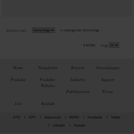
In absteigender Reihenfolge
Sortieren nach
3 Artikel
Zeige
Home
Neuigkeiten
Konzern
Anwendungen
Produkte
Produkte-
Industrie
Support
Websites
Publikationen
Presse
Jobs
Kontakt
GTS
GPT
Impressum
RGPD
Facebook
Twitter
LinkedIn
Youtube