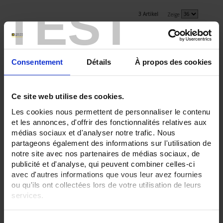
TEST
3 Artikel
Zeige
Consentement
Détails
À propos des cookies
Ce site web utilise des cookies.
Les cookies nous permettent de personnaliser le contenu
et les annonces, d'offrir des fonctionnalités relatives aux
médias sociaux et d'analyser notre trafic. Nous
partageons également des informations sur l'utilisation de
notre site avec nos partenaires de médias sociaux, de
CA 1621
publicité et d'analyse, qui peuvent combiner celles-ci
avec d'autres informations que vous leur avez fournies
Temperatur-Kalibrator für Thermoelemente
ou qu'ils ont collectées lors de votre utilisation de leurs
J, K, T, E, R, S, B, N
services.
Pour en savoir plus, veuillez consulter notre
politique de
S