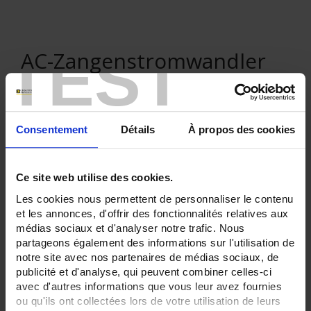
TEST
AC-Zangenstromwandler
Serie B
Consentement
Détails
À propos des cookies
ONLINE-EINKAUF
Ce site web utilise des cookies.
Les cookies nous permettent de personnaliser le contenu
Anmelden
et les annonces, d'offrir des fonctionnalités relatives aux
médias sociaux et d'analyser notre trafic. Nous
Suche:
partageons également des informations sur l'utilisation de
notre site avec nos partenaires de médias sociaux, de
publicité et d'analyse, qui peuvent combiner celles-ci
avec d'autres informations que vous leur avez fournies
ou qu'ils ont collectées lors de votre utilisation de leurs
Produkte nach Kriterien aussuchen