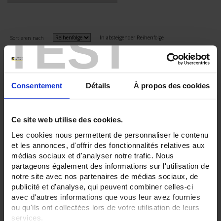
TEST
In absteigender Reihenfolge
Sortieren nach
3 Artikel
Zeige
Consentement
Détails
À propos des cookies
Ce site web utilise des cookies.
Les cookies nous permettent de personnaliser le contenu
et les annonces, d'offrir des fonctionnalités relatives aux
médias sociaux et d'analyser notre trafic. Nous
partageons également des informations sur l'utilisation de
notre site avec nos partenaires de médias sociaux, de
publicité et d'analyse, qui peuvent combiner celles-ci
avec d'autres informations que vous leur avez fournies
ou qu'ils ont collectées lors de votre utilisation de leurs
MA110 MiniFlex
services.