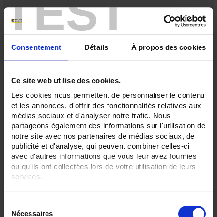
TEST
Consentement
Détails
À propos des cookies
Ce site web utilise des cookies.
Les cookies nous permettent de personnaliser le contenu
et les annonces, d'offrir des fonctionnalités relatives aux
médias sociaux et d'analyser notre trafic. Nous
partageons également des informations sur l'utilisation de
notre site avec nos partenaires de médias sociaux, de
CA 732
publicité et d'analyse, qui peuvent combiner celles-ci
avec d'autres informations que vous leur avez fournies
Spannungsprüfer für AC-Spannung ohne Kontakt
ou qu'ils ont collectées lors de votre utilisation de leurs
services.
Pour en savoir plus, veuillez consulter notre
politique de
S
confidentialité
.
Nécessaires
é