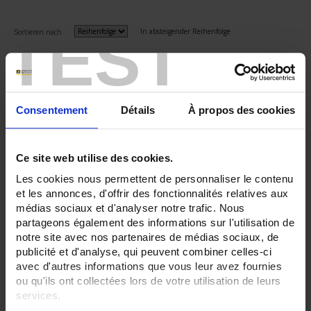
TEST
In absteigender Reihenfolge
Sortieren nach
3 Artikel
Zeige
Consentement
Détails
À propos des cookies
Ce site web utilise des cookies.
Les cookies nous permettent de personnaliser le contenu
et les annonces, d'offrir des fonctionnalités relatives aux
médias sociaux et d'analyser notre trafic. Nous
partageons également des informations sur l'utilisation de
notre site avec nos partenaires de médias sociaux, de
publicité et d'analyse, qui peuvent combiner celles-ci
avec d'autres informations que vous leur avez fournies
CA 6630
ou qu'ils ont collectées lors de votre utilisation de leurs
Kompaktes Gerät für Wartungsaufgaben - Akku-Tester:- Nickel-Cadmium-,
services.
Lithium-Ionen-, Nickel-Metallhydrid-, Blei-Akkus