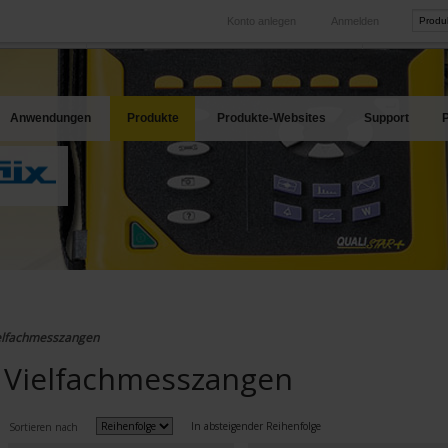
Konto anlegen
Anmelden
International
Produkt-Web
hren Bedarf
Unsere Tochtergesellschaften im Ausland
Unsere best
Anwendungen
Produkte
Produkte-Websites
Support
P
elfachmesszangen
Vielfachmesszangen
In absteigender Reihenfolge
Sortieren nach