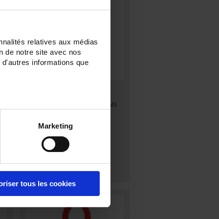
nnalités relatives aux médias
on de notre site avec nos
 d'autres informations que
F205
ge
Vielfachmesszange für 600 A TRMS
AC/DC
Marketing
oriser tous les cookies