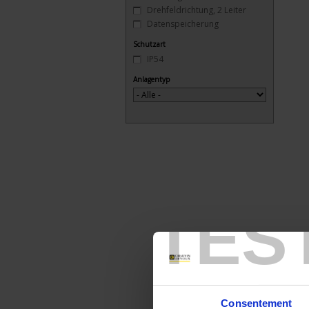
Drehfeldrichtung, 2 Leiter
Datenspeicherung
Schutzart
IP54
Anlagentyp
TES
Consentement