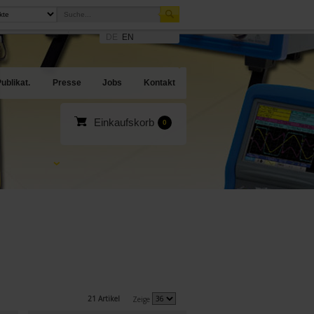
DE
EN
sites
en Angebote
ublikat.
Presse
Jobs
Kontakt
Einkaufskorb
0
21 Artikel
Zeige