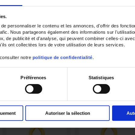
ies.
e personnaliser le contenu et les annonces, d'offrir des fonctio
rafic. Nous partageons également des informations sur l'utilisati
, de publicité et d'analyse, qui peuvent combiner celles-ci avec
ils ont collectées lors de votre utilisation de leurs services.
F203
MX 355
 consulter notre
politique de confidentialité
.
Vielfach- Messzange für 600 A TRMS
Kompakte TRMS-Vielfachmesszan
AC/DC
400 A AC / DC
Préférences
Statistiques
quement
Autoriser la sélection
Aut