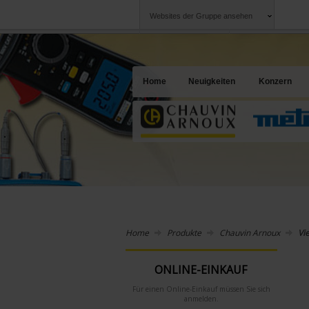
Websites der Gruppe ansehen
Chauvin Arnoux
Unternehmen
Gruppe
Ein Angebot für I
Home
Neuigkeiten
Konzern
Home
Produkte
Chauvin Arnoux
Vi
ONLINE-EINKAUF
Für einen Online-Einkauf müssen Sie sich
anmelden.