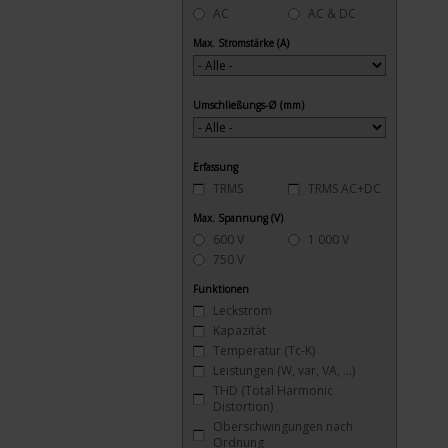
AC
AC & DC
Max. Stromstärke (A)
Umschließungs-Ø (mm)
Erfassung
TRMS
TRMS AC+DC
Max. Spannung (V)
600 V
1 000 V
750 V
Funktionen
Leckstrom
Kapazität
Temperatur (Tc-K)
Leistungen (W, var, VA, ...)
THD (Total Harmonic
Distortion)
Oberschwingungen nach
Ordnung