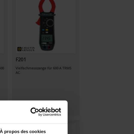
F201
400
Vielfachmesszange für 600 A TRMS
AC
À propos des cookies