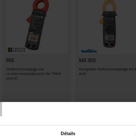
F65
MX 350
Vielfachmesszange mit
Kompakte Vielfachmesszange bis 
Leckstrommessbereich für TRMS
A AC
und AC
T
Détails