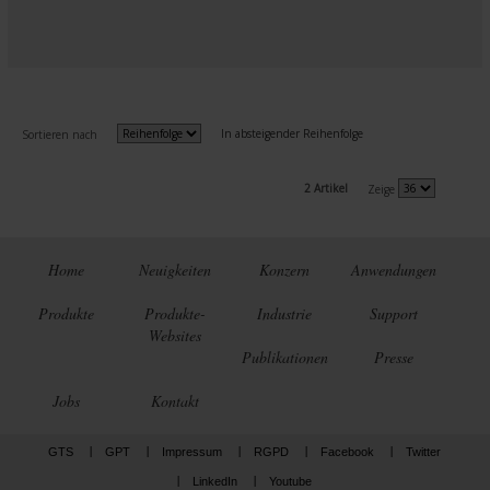
In absteigender Reihenfolge
Sortieren nach
2 Artikel
Zeige
Home
Neuigkeiten
Konzern
Anwendungen
Produkte
Produkte-
Industrie
Support
Websites
Publikationen
Presse
Jobs
Kontakt
GTS
GPT
Impressum
RGPD
Facebook
Twitter
LinkedIn
Youtube