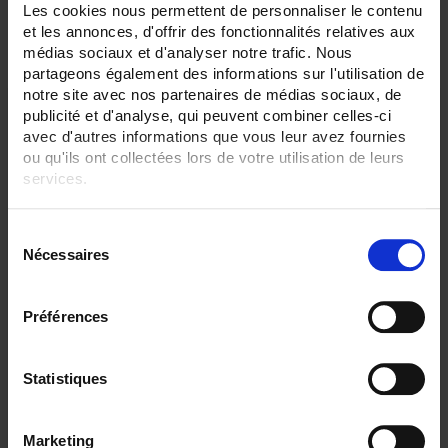
Les cookies nous permettent de personnaliser le contenu
2 Artikel
Zeige
et les annonces, d'offrir des fonctionnalités relatives aux
médias sociaux et d'analyser notre trafic. Nous
partageons également des informations sur l'utilisation de
notre site avec nos partenaires de médias sociaux, de
publicité et d'analyse, qui peuvent combiner celles-ci
avec d'autres informations que vous leur avez fournies
ou qu'ils ont collectées lors de votre utilisation de leurs
services.
Pour en savoir plus, veuillez consulter notre
politique de
S
confidentialité
.
Nécessaires
é
l
e
Préférences
CA 1246 THERMO-HYGROMETER
c
Thermo-Hygrometer + Recorder mit beleuchteter Doppelanzeige und
t
Taupunktmessung
i
Statistiques
o
n
Marketing