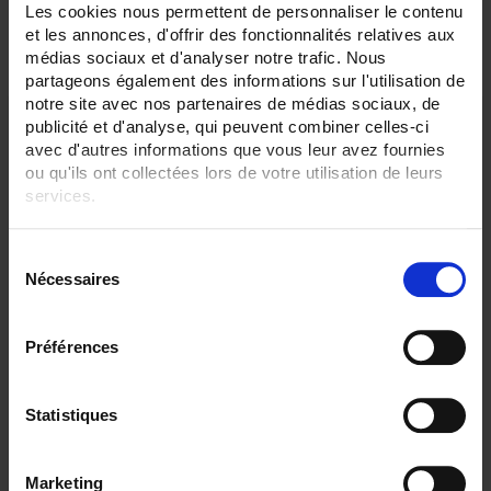
Les cookies nous permettent de personnaliser le contenu
2 Artikel
Zeige
et les annonces, d'offrir des fonctionnalités relatives aux
médias sociaux et d'analyser notre trafic. Nous
partageons également des informations sur l'utilisation de
notre site avec nos partenaires de médias sociaux, de
publicité et d'analyse, qui peuvent combiner celles-ci
avec d'autres informations que vous leur avez fournies
ou qu'ils ont collectées lors de votre utilisation de leurs
services.
Pour en savoir plus, veuillez consulter notre
politique de
S
confidentialité
.
Nécessaires
é
l
e
Préférences
CAMREPORTAI
c
Software zur thermografischen Analyse und automatischen
t
Berichterstellung mit künstlicher Intelligenz
.
i
Statistiques
o
n
Marketing