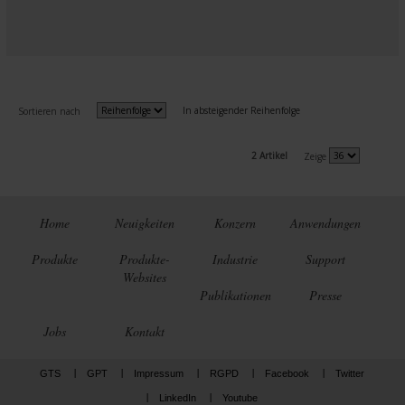
In absteigender Reihenfolge
Sortieren nach
2 Artikel
Zeige
Home
Neuigkeiten
Konzern
Anwendungen
Produkte
Produkte-
Industrie
Support
Websites
Publikationen
Presse
Jobs
Kontakt
GTS
GPT
Impressum
RGPD
Facebook
Twitter
LinkedIn
Youtube