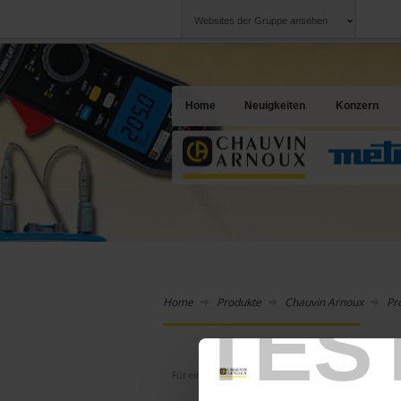
Websites der Gruppe ansehen
Chauvin Arnoux
Unternehmen
Gruppe
Ein Angebot für I
Home
Neuigkeiten
Konzern
Home
Produkte
Chauvin Arnoux
Pr
TES
ONLINE-EINKAUF
Für einen Online-Einkauf müssen Sie sich
anmelden.