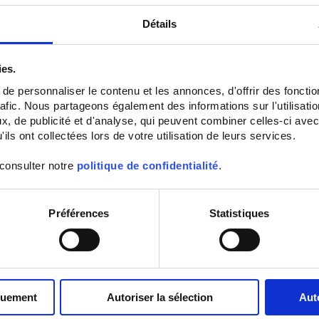
Détails
ies.
e personnaliser le contenu et les annonces, d'offrir des fonctio
rafic. Nous partageons également des informations sur l'utilisati
, de publicité et d'analyse, qui peuvent combiner celles-ci avec
ils ont collectées lors de votre utilisation de leurs services.
Isolierter Shunt
 consulter notre
politique de confidentialité
.
Isolierte Nebenwiderstände für die
Ausbildung
Préférences
Statistiques
quement
Autoriser la sélection
Aut
In absteigender Reihenfolge
Sortieren nach