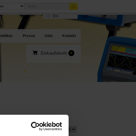
DE
EN
sites
en Angebote
ublikat.
Presse
Jobs
Kontakt
Einkaufskorb
0
1 Artikel
Zeige