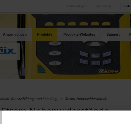
Konto anlegen
Anmelden
International
Produkt-Web
hren Bedarf
Unsere Tochtergesellschaften im Ausland
Unsere best
Anwendungen
Produkte
Produkte-Websites
Support
P
odukte für Ausbildung und Schulung
Strom-Nebenwiderstände
T
Strom-Nebenwiderstände
In absteigender Reihenfolge
Sortieren nach