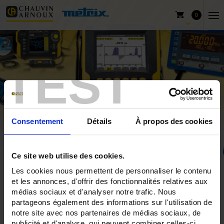
0
TEST
Consentement
Détails
À propos des cookies
Ce site web utilise des cookies.
Les cookies nous permettent de personnaliser le contenu
Home
Produkte
Chauvin Arnoux
et les annonces, d'offrir des fonctionnalités relatives aux
HF-Wattmeter-Reflektometer
médias sociaux et d'analyser notre trafic. Nous
partageons également des informations sur l'utilisation de
notre site avec nos partenaires de médias sociaux, de
publicité et d'analyse, qui peuvent combiner celles-ci