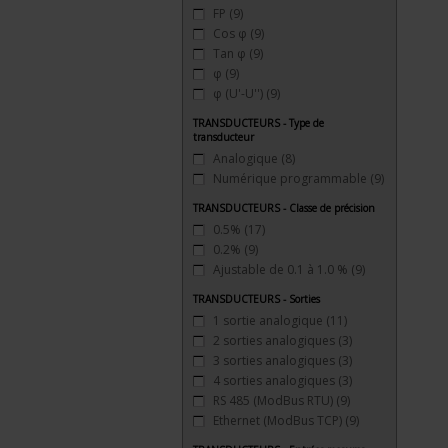
FP
(9)
Cos φ
(9)
Tan φ
(9)
φ
(9)
φ (U'-U'')
(9)
TRANSDUCTEURS - Type de
transducteur
Analogique
(8)
Numérique programmable
(9)
TRANSDUCTEURS - Classe de précision
0.5%
(17)
0.2%
(9)
Ajustable de 0.1 à 1.0 %
(9)
TRANSDUCTEURS - Sorties
1 sortie analogique
(11)
2 sorties analogiques
(3)
3 sorties analogiques
(3)
4 sorties analogiques
(3)
RS 485 (ModBus RTU)
(9)
Ethernet (ModBus TCP)
(9)