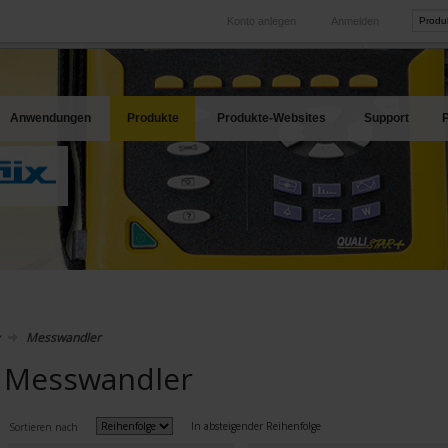
Konto anlegen
Anmelden
International
Produkt-Web
hren Bedarf
Unsere Tochtergesellschaften im Ausland
Unsere best
Anwendungen
Produkte
Produkte-Websites
Support
P
Messwandler
Messwandler
In absteigender Reihenfolge
Sortieren nach