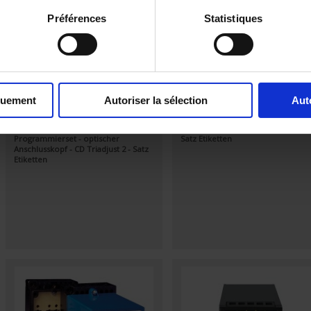
Préférences
Statistiques
quement
Autoriser la sélection
Aut
Acc. TRIAD2 Kit
STICKER TRIAD2
Programmierset - optischer
Satz Etiketten
Anschlusskopf - CD Triadjust 2 - Satz
Etiketten