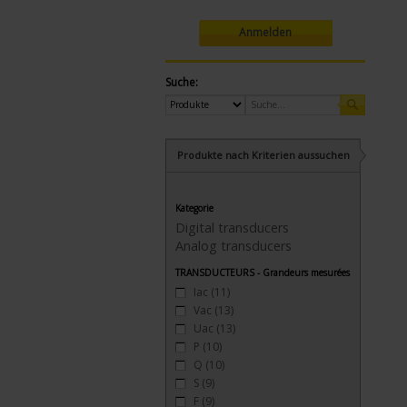
Anmelden
Suche:
Produkte nach Kriterien aussuchen
Kategorie
Digital transducers
Analog transducers
TRANSDUCTEURS - Grandeurs mesurées
Iac
(11)
Vac
(13)
Uac
(13)
P
(10)
Q
(10)
S
(9)
F
(9)