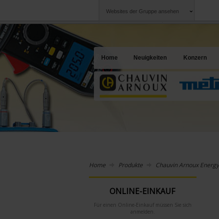
Websites der Gruppe ansehen
Chauvin Arnoux
Unternehmen
Gruppe
Ein Angebot für I
Home
Neuigkeiten
Konzern
Home
Produkte
Chauvin Arnoux Energy
ONLINE-EINKAUF
Für einen Online-Einkauf müssen Sie sich
anmelden.