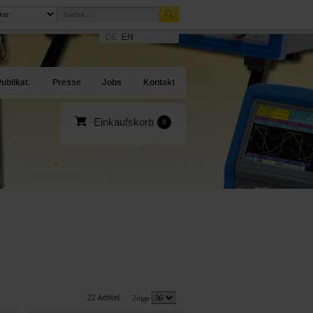
DE
EN
sites
en Angebote
ublikat.
Presse
Jobs
Kontakt
Einkaufskorb
0
22 Artikel
Zeige