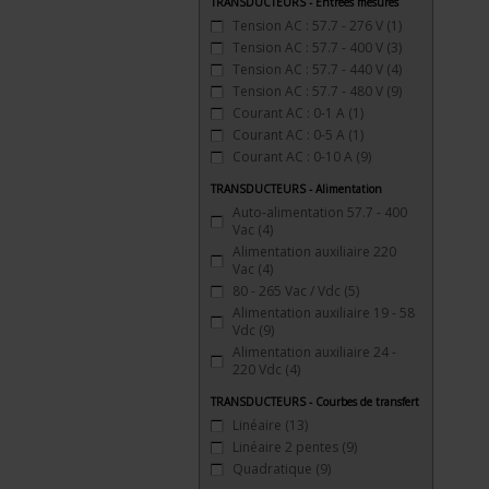
TRANSDUCTEURS - Entrées mesures
Tension AC : 57.7 - 276 V
(1)
Tension AC : 57.7 - 400 V
(3)
Tension AC : 57.7 - 440 V
(4)
Tension AC : 57.7 - 480 V
(9)
Courant AC : 0-1 A
(1)
Courant AC : 0-5 A
(1)
Courant AC : 0-10 A
(9)
TRANSDUCTEURS - Alimentation
Auto-alimentation 57.7 - 400
Vac
(4)
Alimentation auxiliaire 220
Vac
(4)
80 - 265 Vac / Vdc
(5)
Alimentation auxiliaire 19 - 58
Vdc
(9)
Alimentation auxiliaire 24 -
220 Vdc
(4)
TRANSDUCTEURS - Courbes de transfert
Linéaire
(13)
Linéaire 2 pentes
(9)
Quadratique
(9)