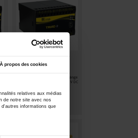
TRIAD2 2AO
AUX.19/58VDC
À propos des cookies
ge
Digitaler programmierbarer
V
Messumwandler - 2 Analog-Ausgänge
- Hilfsstromversorgung 19 bis 58 V DC
nnalités relatives aux médias
on de notre site avec nos
 d'autres informations que