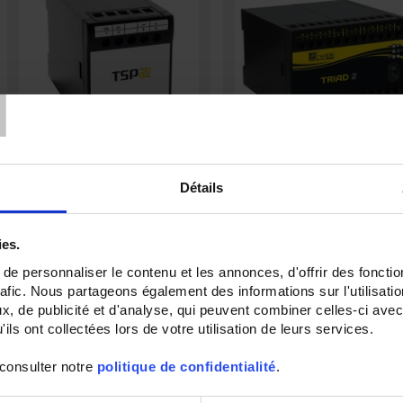
T
TSPU 400Vac
TRIAD2 2AO
Détails
Analoger Messwandler für AC-
Digitaler programmierbarer
Spannung - selbstversorgend-
Messumwandler - 2 Analog-Ausgän
Eingang 400 V - 1 Analog-Ausgang
- Hilfsstromversorgung 80 bis 265 
AC / V DC
ies.
e personnaliser le contenu et les annonces, d'offrir des fonctio
rafic. Nous partageons également des informations sur l'utilisati
, de publicité et d'analyse, qui peuvent combiner celles-ci avec
ils ont collectées lors de votre utilisation de leurs services.
 consulter notre
politique de confidentialité
.