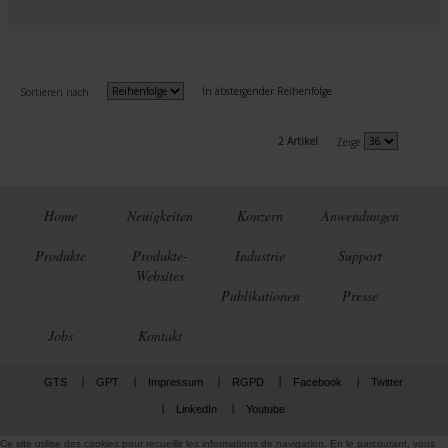
In absteigender Reihenfolge
Sortieren nach
2 Artikel
Zeige
Home
Neuigkeiten
Konzern
Anwendungen
Produkte
Produkte-
Industrie
Support
Websites
Publikationen
Presse
Jobs
Kontakt
GTS
GPT
Impressum
RGPD
Facebook
Twitter
LinkedIn
Youtube
Ce site utilise des cookies pour recueillir les informations de navigation. En le parcourant, vous