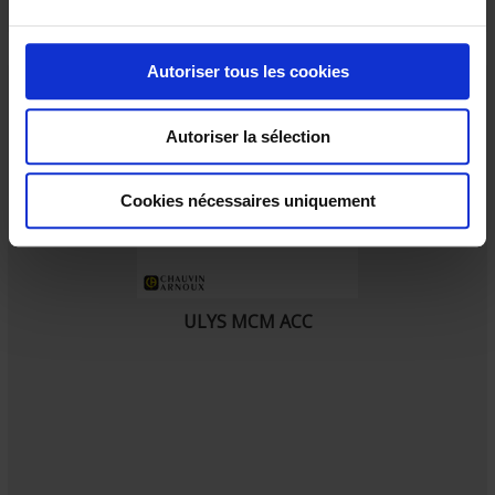
u
c
o
Autoriser tous les cookies
n
s
Autoriser la sélection
e
n
t
Cookies nécessaires uniquement
e
m
e
n
ULYS MCM ACC
t