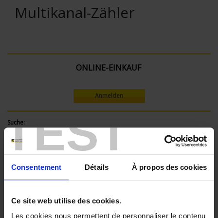
Multikanal-Zähler
ONLINE-EINKAUF
Anmelden
TEST
Suche:
Consentement
Détails
À propos des cookies
In absteigender Reihenfolge
Sortieren nach
Ce site web utilise des cookies.
2 Artikel
Zeige
Les cookies nous permettent de personnaliser le contenu