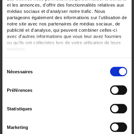
et les annonces, d'offrir des fonctionnalités relatives aux
médias sociaux et d'analyser notre trafic. Nous
partageons également des informations sur l'utilisation de
notre site avec nos partenaires de médias sociaux, de
publicité et d'analyse, qui peuvent combiner celles-ci
avec d'autres informations que vous leur avez fournies
ou qu'ils ont collectées lors de votre utilisation de leurs
services.
Pour en savoir plus, veuillez consulter notre
politique de
S
confidentialité
.
Nécessaires
é
l
ULYS MCM
e
Préférences
c
Elektrische Zählung und Messung für mehrere Niederspannungsabgänge
t
i
Statistiques
o
n
Marketing
d