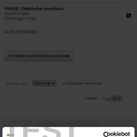
FÜHLER - Elektrischer Anschluss:
Blanke Drähte
Übertrager + Kopf
ALLES ENTFERNEN
Produkte nach Kriterien aussuchen
In absteigender Reihenfolge
Sortieren nach
4 Artikel
Zeige
TEST