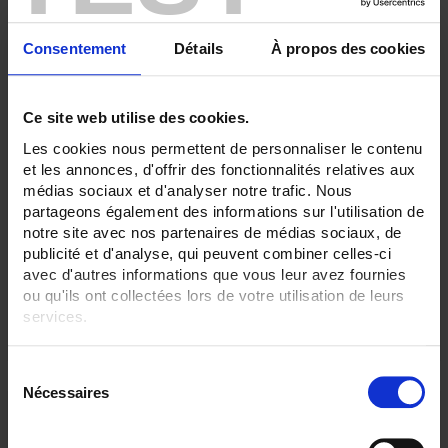
Consentement
Détails
À propos des cookies
Ce site web utilise des cookies.
Les cookies nous permettent de personnaliser le contenu
et les annonces, d'offrir des fonctionnalités relatives aux
S90-200
médias sociaux et d'analyser notre trafic. Nous
partageons également des informations sur l'utilisation de
notre site avec nos partenaires de médias sociaux, de
publicité et d'analyse, qui peuvent combiner celles-ci
avec d'autres informations que vous leur avez fournies
ou qu'ils ont collectées lors de votre utilisation de leurs
services.
Pour en savoir plus, veuillez consulter notre
politique de
S
confidentialité
.
Nécessaires
é
l
e