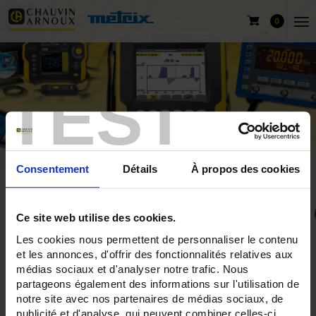
0
TEST
Consentement
Détails
À propos des cookies
Ce site web utilise des cookies.
Les cookies nous permettent de personnaliser le contenu
Home
Produkte
Pyrocontrole
et les annonces, d'offrir des fonctionnalités relatives aux
Products by temperature measurement typology
médias sociaux et d'analyser notre trafic. Nous
partageons également des informations sur l'utilisation de
Measurement of levels
notre site avec nos partenaires de médias sociaux, de
publicité et d'analyse, qui peuvent combiner celles-ci