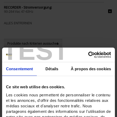
RECORDER - Stromversorgung:
90-264 Vac 47-63Hz
ALLES ENTFERNEN
TEST
Produkte nach Kriterien aussuchen
In absteigender Reihenfolge
Sortieren nach
Consentement
Détails
À propos des cookies
3 Artikel
Zeige
Ce site web utilise des cookies.
Les cookies nous permettent de personnaliser le contenu
et les annonces, d'offrir des fonctionnalités relatives aux
médias sociaux et d'analyser notre trafic. Nous
partageons également des informations sur l'utilisation de
notre site avec nos partenaires de médias sociaux, de