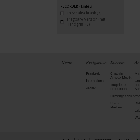
RECORDER - Einbau
Im Schaltschrank
(3)
Tragbare Version (mit
Handgriff)
(3)
Home
Neuigkeiten
Konzern
An
Frankreich
Chauvin
Anl
Arnoux Metrix
International
Un
Integrierte
un
Archiv
Produktion
Kon
Firmengeschichte
Ene
Unsere
Bil
Marken
Lab
Wa