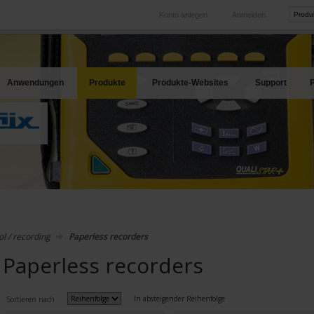
Konto anlegen
Anmelden
International
Produkt-Web
hren Bedarf
Unsere Tochtergesellschaften im Ausland
Unsere best
Anwendungen
Produkte
Produkte-Websites
Support
P
ol / recording
Paperless recorders
Paperless recorders
In absteigender Reihenfolge
Sortieren nach