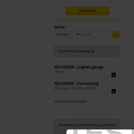
Anmelden
Suche:
Currently Shopping by
RECORDER - Logikeingänge:
Ohne
RECORDER - Vernetzung:
Ethernet + RS232 + RS485
ALLES ENTFERNEN
TES
Produkte nach Kriterien aussuchen