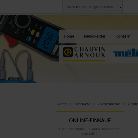
Websites der Gruppe ansehen
Chauvin Arnoux
Unternehmen
Gruppe
Ein Angebot für I
Home
Neuigkeiten
Konzern
Home
Produkte
Pyrocontrole
Contr
ONLINE-EINKAUF
Für einen Online-Einkauf müssen Sie sich
anmelden.