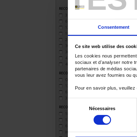
RECORDER - Anzahl Messkanäle
3
(3)
6
(3)
Consentement
12
(2)
18
(2)
24
(2)
30
(1)
Ce site web utilise des cook
36
(1)
Les cookies nous permettent d
42
(1)
sociaux et d'analyser notre t
48
(1)
partenaires de médias sociaux
RECORDER - Relaisausgänge
vous leur avez fournies ou qu'
Ohne
(3)
12 Ausgänge
(2)
Pour en savoir plus, veuillez
6 Ausgänge
(3)
3 Ausgänge
(3)
Sélection
RECORDER - Logikeingänge
Nécessaires
du
18 Eingänge
(1)
consentement
12 Eingänge
(2)
6 Eingänge
(3)
Impulseingang 100 Hz
(3)