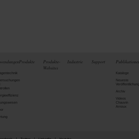
wendungen
Produkte
Produkte-
Industrie
Support
Publikatione
Websites
agentechnik
Kataloge
tersuchungen
Neueste
d
Veröffentlichun
trollen
Archiv
rgieeffizienz
Videos
dungswesen
Chauvin
Arnoux
or
rtung