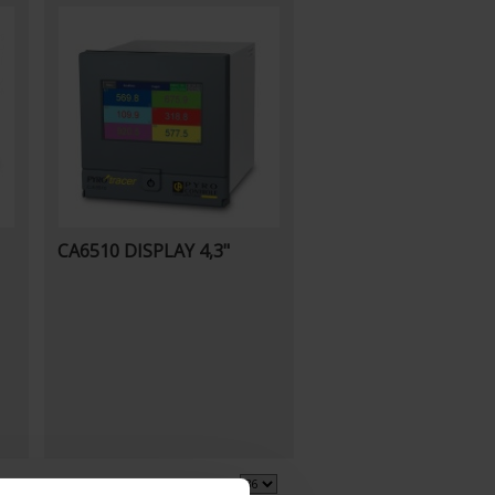
CA6510 DISPLAY 4,3"
3 Artikel
Zeige