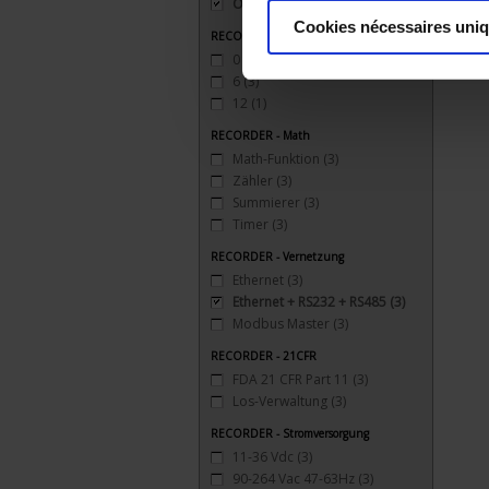
Ohne
(3)
Cookies nécessaires uni
RECORDER - Analogausgänge
0
(3)
6
(3)
12
(1)
RECORDER - Math
Math-Funktion
(3)
Zähler
(3)
Summierer
(3)
Timer
(3)
RECORDER - Vernetzung
Ethernet
(3)
Ethernet + RS232 + RS485
(3)
Modbus Master
(3)
RECORDER - 21CFR
FDA 21 CFR Part 11
(3)
Los-Verwaltung
(3)
RECORDER - Stromversorgung
11-36 Vdc
(3)
90-264 Vac 47-63Hz
(3)