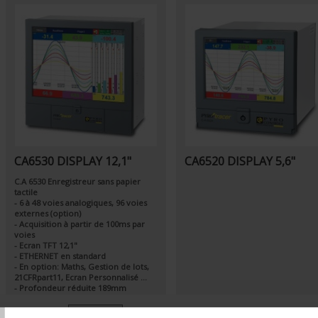
CA6530 DISPLAY 12,1"
CA6520 DISPLAY 5,6"
C.A 6530 Enregistreur sans papier
tactile
- 6 à 48 voies analogiques, 96 voies
externes (option)
- Acquisition à partir de 100ms par
voies
- Ecran TFT 12,1"
- ETHERNET en standard
- En option: Maths, Gestion de lots,
21CFRpart11, Ecran Personnalisé ...
T
- Profondeur réduite 189mm
In absteigender Reihenfolge
Sortieren nach