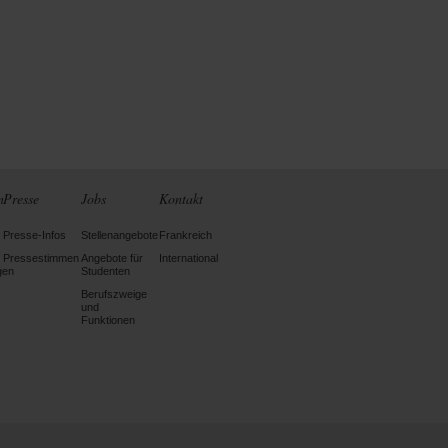
n
Presse
Jobs
Kontakt
Presse-Infos
Stellenangebote
Frankreich
Pressestimmen
Angebote für
International
gen
Studenten
Berufszweige
und
Funktionen