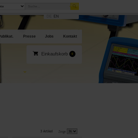
DE
EN
sites
en Angebote
ublikat.
Presse
Jobs
Kontakt
Einkaufskorb
0
3 Artikel
Zeige