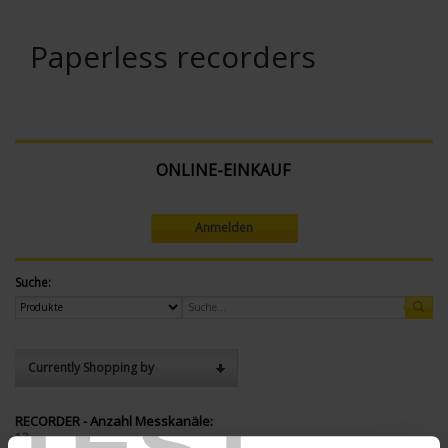
Paperless recorders
ONLINE-EINKAUF
Anmelden
Suche:
Currently Shopping by
TEST
RECORDER - Anzahl Messkanäle:
12