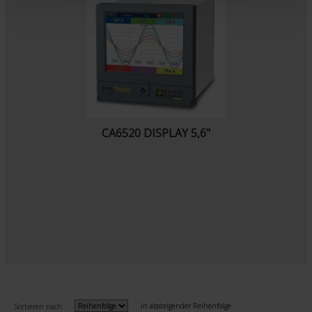
n
t
CA6520 DISPLAY 5,6"
In absteigender Reihenfolge
Sortieren nach