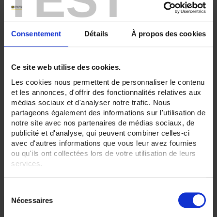
18
24
RECORDER - Vernetzung:
Consentement
Détails
À propos des cookies
Ethernet + RS232 + RS485
ALLES ENTFERNEN
Ce site web utilise des cookies.
Les cookies nous permettent de personnaliser le contenu
et les annonces, d'offrir des fonctionnalités relatives aux
Produkte nach Kriterien aussuchen
médias sociaux et d'analyser notre trafic. Nous
partageons également des informations sur l'utilisation de
notre site avec nos partenaires de médias sociaux, de
publicité et d'analyse, qui peuvent combiner celles-ci
In absteigender Reihenfolge
Sortieren nach
avec d'autres informations que vous leur avez fournies
ou qu'ils ont collectées lors de votre utilisation de leurs
services.
2 Artikel
Zeige
Pour en savoir plus, veuillez consulter notre
politique de
S
confidentialité
.
Nécessaires
é
l