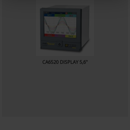
n
t
CA6520 DISPLAY 5,6"