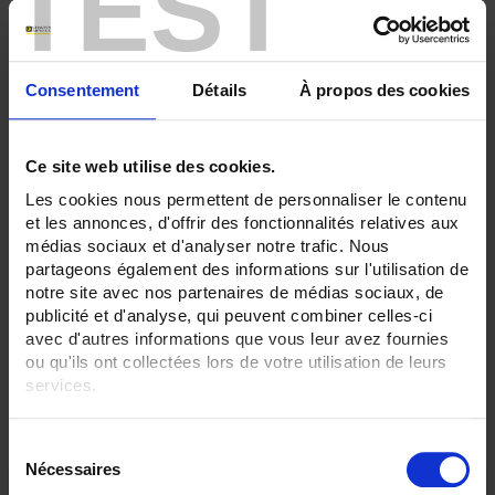
TEST
RECORDER - Relaisausgänge:
12 Ausgänge
Consentement
Détails
À propos des cookies
RECORDER - Analogausgänge:
0
ALLES ENTFERNEN
Ce site web utilise des cookies.
Les cookies nous permettent de personnaliser le contenu
et les annonces, d'offrir des fonctionnalités relatives aux
Produkte nach Kriterien aussuchen
médias sociaux et d'analyser notre trafic. Nous
partageons également des informations sur l'utilisation de
notre site avec nos partenaires de médias sociaux, de
publicité et d'analyse, qui peuvent combiner celles-ci
avec d'autres informations que vous leur avez fournies
In absteigender Reihenfolge
Sortieren nach
ou qu'ils ont collectées lors de votre utilisation de leurs
services.
2 Artikel
Zeige
Pour en savoir plus, veuillez consulter notre
politique de
S
confidentialité
.
Nécessaires
é