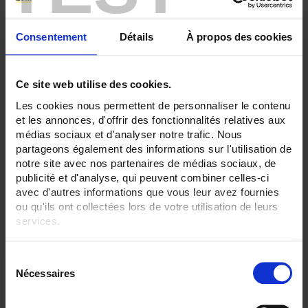
RECORDER - Relaisausgänge:
3 Ausgänge
Consentement
Détails
À propos des cookies
ALLES ENTFERNEN
Ce site web utilise des cookies.
Les cookies nous permettent de personnaliser le contenu
Produkte nach Kriterien aussuchen
et les annonces, d'offrir des fonctionnalités relatives aux
médias sociaux et d'analyser notre trafic. Nous
partageons également des informations sur l'utilisation de
notre site avec nos partenaires de médias sociaux, de
In absteigender Reihenfolge
publicité et d'analyse, qui peuvent combiner celles-ci
Sortieren nach
avec d'autres informations que vous leur avez fournies
ou qu'ils ont collectées lors de votre utilisation de leurs
2 Artikel
Zeige
services.
Pour en savoir plus, veuillez consulter notre
politique de
S
confidentialité
.
Nécessaires
é
l