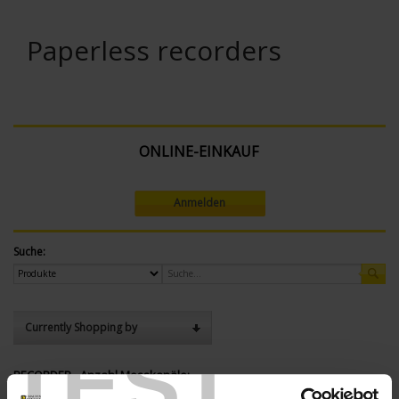
Paperless recorders
ONLINE-EINKAUF
Anmelden
Suche:
Currently Shopping by
TEST
RECORDER - Anzahl Messkanäle:
12