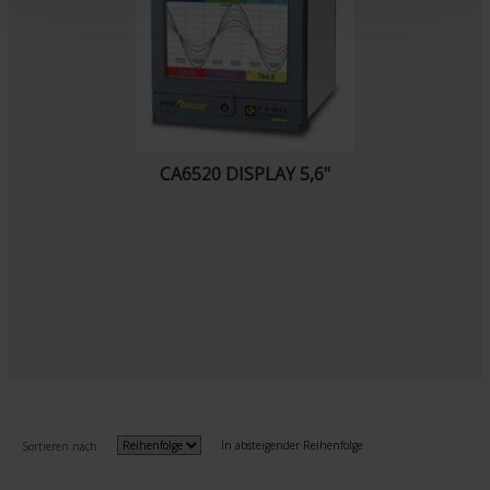
t
CA6520 DISPLAY 5,6"
In absteigender Reihenfolge
Sortieren nach