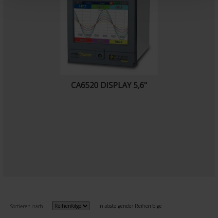
t
CA6520 DISPLAY 5,6"
In absteigender Reihenfolge
Sortieren nach