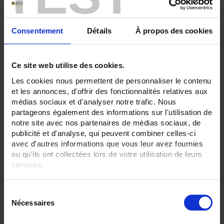
42
RECORDER - Relaisausgänge:
3 Ausgänge
Consentement
Détails
À propos des cookies
ALLES ENTFERNEN
Ce site web utilise des cookies.
Les cookies nous permettent de personnaliser le contenu
Produkte nach Kriterien aussuchen
et les annonces, d'offrir des fonctionnalités relatives aux
médias sociaux et d'analyser notre trafic. Nous
partageons également des informations sur l'utilisation de
notre site avec nos partenaires de médias sociaux, de
publicité et d'analyse, qui peuvent combiner celles-ci
In absteigender Reihenfolge
Sortieren nach
avec d'autres informations que vous leur avez fournies
ou qu'ils ont collectées lors de votre utilisation de leurs
2 Artikel
Zeige
services.
Pour en savoir plus, veuillez consulter notre
politique de
S
confidentialité
.
Nécessaires
é
l