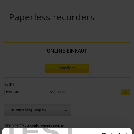
Paperless recorders
ONLINE-EINKAUF
Anmelden
Suche:
Currently Shopping by
TEST
RECORDER - Anzahl Messkanäle:
12