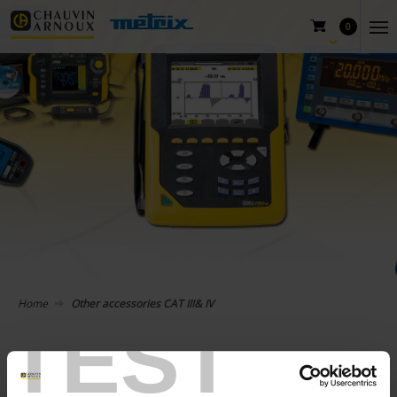
0
Home
Other accessories CAT III& IV
TEST
Other accessories CAT III& IV