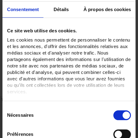
Consentement
Détails
À propos des cookies
Ce site web utilise des cookies.
Les cookies nous permettent de personnaliser le contenu
et les annonces, d'offrir des fonctionnalités relatives aux
médias sociaux et d'analyser notre trafic. Nous
partageons également des informations sur l'utilisation de
notre site avec nos partenaires de médias sociaux, de
publicité et d'analyse, qui peuvent combiner celles-ci
avec d'autres informations que vous leur avez fournies
ou qu'ils ont collectées lors de votre utilisation de leurs
services.
TECHNICAL DATASHEET
REFERENCES
Pour en savoir plus, veuillez consulter notre
politique de
S
confidentialité
.
Description
Nécessaires
é
Other accessories: CAT III & IV
l
Measurement safety accessories for electricity professionals
e
Préférences
These accessories facilitate measurement or instrumentation and comply