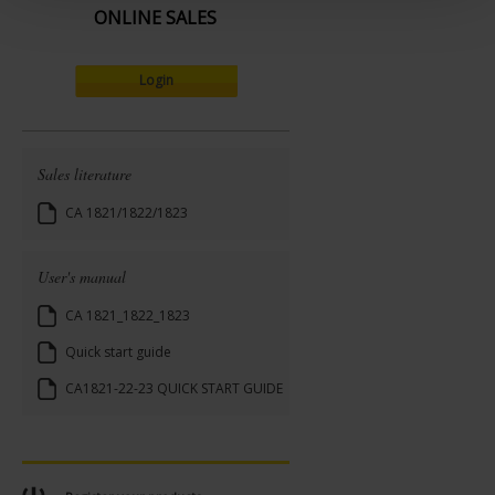
ONLINE SALES
t
Login
Sales literature
CA 1821/1822/1823
User's manual
CA 1821_1822_1823
Quick start guide
CA1821-22-23 QUICK START GUIDE