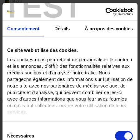
TEST
Consentement
Détails
À propos des cookies
Ce site web utilise des cookies.
Les cookies nous permettent de personnaliser le contenu
et les annonces, d'offrir des fonctionnalités relatives aux
médias sociaux et d'analyser notre trafic. Nous
partageons également des informations sur l'utilisation de
notre site avec nos partenaires de médias sociaux, de
publicité et d'analyse, qui peuvent combiner celles-ci
avec d'autres informations que vous leur avez fournies
TECHNICAL DATASHEET
REFERENCES
ou qu'ils ont collectées lors de votre utilisation de leurs
services.
Description
Analog DC ammeter with round casing
Pour en savoir plus, veuillez consulter notre
politique de
S
General specifications
confidentialité
.
Nécessaires
é
Deflection: 90°