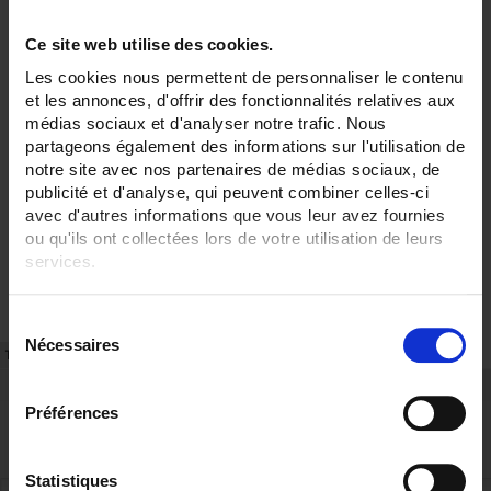
Ce site web utilise des cookies.
Les cookies nous permettent de personnaliser le contenu
et les annonces, d'offrir des fonctionnalités relatives aux
médias sociaux et d'analyser notre trafic. Nous
partageons également des informations sur l'utilisation de
notre site avec nos partenaires de médias sociaux, de
publicité et d'analyse, qui peuvent combiner celles-ci
avec d'autres informations que vous leur avez fournies
ou qu'ils ont collectées lors de votre utilisation de leurs
services.
Pour en savoir plus, veuillez consulter notre
politique de
S
confidentialité
.
Nécessaires
é
TECHNICAL DATASHEET
REFERENCES
l
e
Préférences
c
t
i
Statistiques