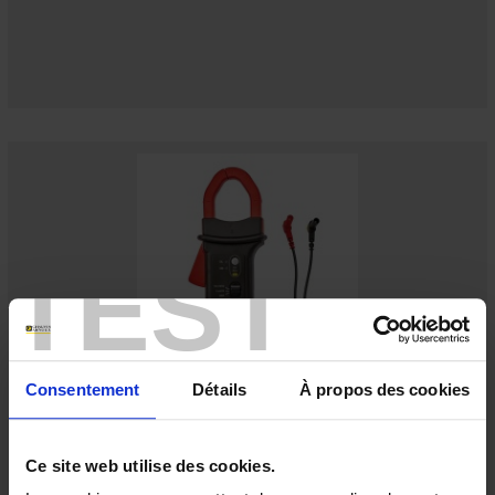
TEST
Consentement
Détails
À propos des cookies
CLAMP PAC16
A clamp for direct and alternating currents up to 600 A
Ce site web utilise des cookies.