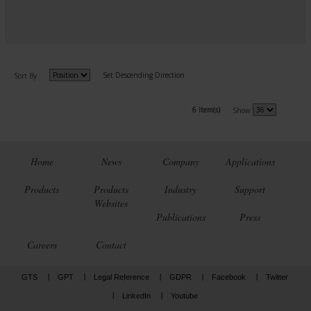
Set Descending Direction
Sort By
6 item(s)
Show
Home
News
Company
Applications
Products
Products
Industry
Support
Websites
Publications
Press
Careers
Contact
GTS
GPT
Legal Reference
GDPR
Facebook
Twitter
LinkedIn
Youtube