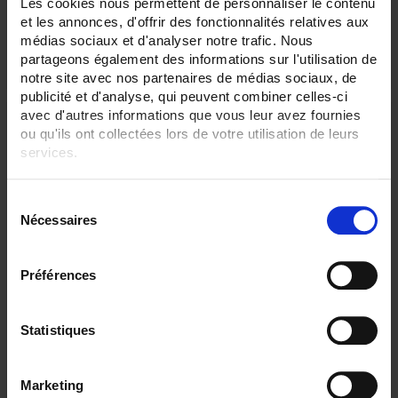
Les cookies nous permettent de personnaliser le contenu
et les annonces, d'offrir des fonctionnalités relatives aux
médias sociaux et d'analyser notre trafic. Nous
partageons également des informations sur l'utilisation de
notre site avec nos partenaires de médias sociaux, de
publicité et d'analyse, qui peuvent combiner celles-ci
avec d'autres informations que vous leur avez fournies
ou qu'ils ont collectées lors de votre utilisation de leurs
services.
Pour en savoir plus, veuillez consulter notre
politique de
S
confidentialité
.
Nécessaires
é
l
e
Préférences
c
PAC 17
t
i
Statistiques
Oscilloscope clamp for measuring direct and alternating currents
o
n
Marketing
d