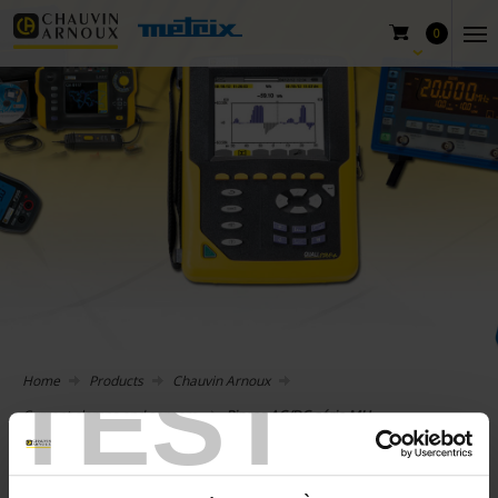
0
TEST
Home
Products
Chauvin Arnoux
Current clamps and sensors
Pinces AC/DC série MH