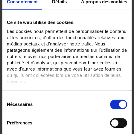
Consentement
Détails
À propos des cookies
Pinces AC/DC série MH
Ce site web utilise des cookies.
Les cookies nous permettent de personnaliser le contenu
et les annonces, d'offrir des fonctionnalités relatives aux
médias sociaux et d'analyser notre trafic. Nous
Set Descending Direction
Sort By
partageons également des informations sur l'utilisation de
notre site avec nos partenaires de médias sociaux, de
publicité et d'analyse, qui peuvent combiner celles-ci
1 item(s)
Show
avec d'autres informations que vous leur avez fournies
ou qu'ils ont collectées lors de votre utilisation de leurs
services.
Pour en savoir plus, veuillez consulter notre
politique de
S
confidentialité
.
Nécessaires
é
l
e
Préférences
c