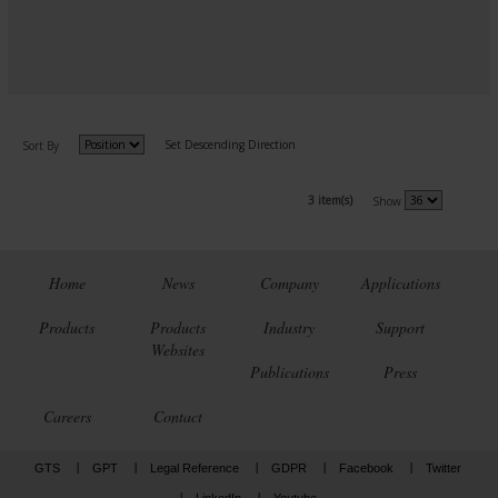
Set Descending Direction
Sort By
3 item(s)
Show
Home
News
Company
Applications
Products
Products
Industry
Support
Websites
Publications
Press
Careers
Contact
GTS
GPT
Legal Reference
GDPR
Facebook
Twitter