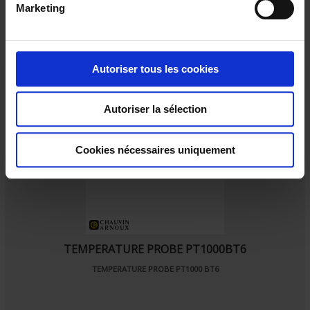
Marketing
d
u
c
o
Autoriser tous les cookies
n
s
Autoriser la sélection
e
n
t
Cookies nécessaires uniquement
e
m
e
n
t
TEMPERATURE PROBE PT1000BT6
TEMPERATURE PROBE PT1000 BT6