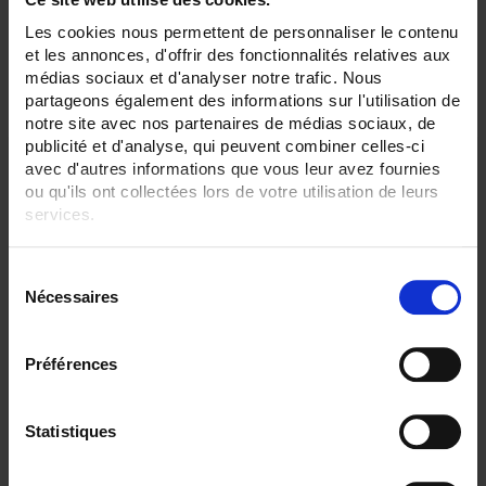
Set Descending Direction
Sort By
Les cookies nous permettent de personnaliser le contenu
et les annonces, d'offrir des fonctionnalités relatives aux
2 item(s)
Show
médias sociaux et d'analyser notre trafic. Nous
partageons également des informations sur l'utilisation de
notre site avec nos partenaires de médias sociaux, de
publicité et d'analyse, qui peuvent combiner celles-ci
avec d'autres informations que vous leur avez fournies
ou qu'ils ont collectées lors de votre utilisation de leurs
services.
Pour en savoir plus, veuillez consulter notre
politique de
S
confidentialité
.
Nécessaires
é
l
e
Préférences
c
Temperature probe BT5
t
Protected temperature sensor
i
Statistiques
o
n