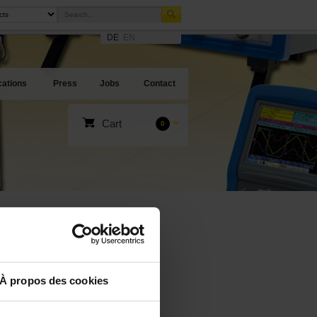
DE
EN
cations
Press
Jobs
Contact
Cart
0
À propos des cookies