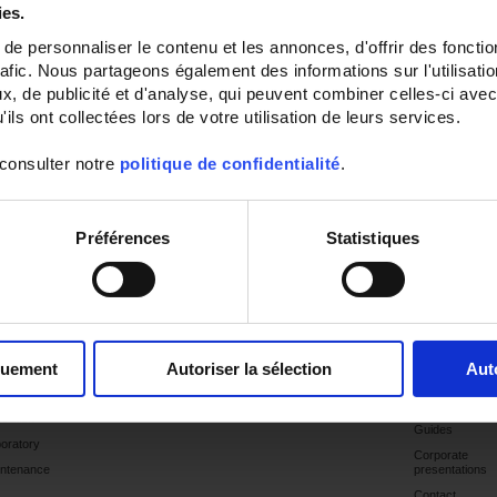
ies.
e personnaliser le contenu et les annonces, d'offrir des fonctio
rafic. Nous partageons également des informations sur l'utilisati
, de publicité et d'analyse, qui peuvent combiner celles-ci avec
ils ont collectées lors de votre utilisation de leurs services.
 consulter notre
politique de confidentialité
.
Préférences
Statistiques
plications
Products
Products
Industry
Support
Publications
Websites
ctrical
Latest
tor
publications
gnostics &
Catalogues
pections
Market
quement
Autoriser la sélection
Aut
ergy
selections
iciency
Case studies
cation
Guides
oratory
Corporate
ntenance
presentations
Contact