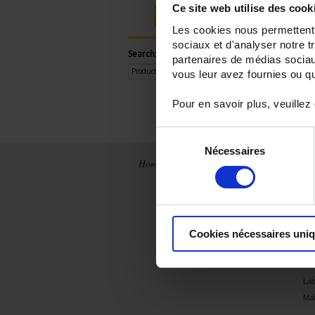
Ce site web utilise des cook
Login
Les cookies nous permettent d
sociaux et d'analyser notre t
Search:
partenaires de médias sociaux
vous leur avez fournies ou qu'
Pour en savoir plus, veuillez
Sélection
Nécessaires
du
Home
News
Company
Ap
consentement
France
Chauvin
Ele
Arnoux Metrix
sec
International
Integrated
Dia
Archives
production
Ins
Cookies nécessaires uni
History
En
eff
Our brands
Edu
Lab
Mai