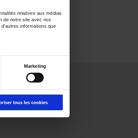
nnalités relatives aux médias
on de notre site avec nos
 d'autres informations que
Marketing
Press
Careers
Contact
Press
Employment
France
releases
area
International
Press review
Student area
Our
oriser tous les cookies
professions
and jobs