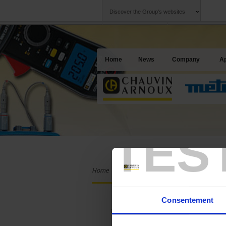
Discover the Group's websites
Group
Companies
Chauvin Arnoux
An offering to se
Home
News
Company
Ap
TES
Home
Products
Chauvin Arnoux
La
ONLINE SALES
Consentement
Log in for access to online sales.
T