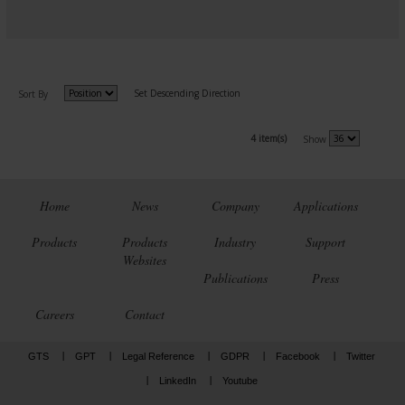
Set Descending Direction
Sort By
4 item(s)
Show
Home
News
Company
Applications
Products
Products
Industry
Support
Websites
Publications
Press
Careers
Contact
GTS
GPT
Legal Reference
GDPR
Facebook
Twitter
LinkedIn
Youtube