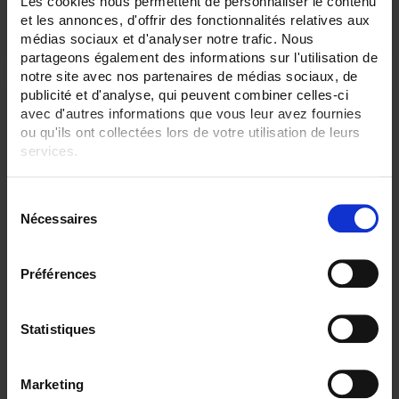
Les cookies nous permettent de personnaliser le contenu
et les annonces, d'offrir des fonctionnalités relatives aux
médias sociaux et d'analyser notre trafic. Nous
partageons également des informations sur l'utilisation de
notre site avec nos partenaires de médias sociaux, de
publicité et d'analyse, qui peuvent combiner celles-ci
avec d'autres informations que vous leur avez fournies
ou qu'ils ont collectées lors de votre utilisation de leurs
services.
Pour en savoir plus, veuillez consulter notre
politique de
S
confidentialité
.
Nécessaires
é
l
e
Préférences
c
CA 6240
t
10 A micro-ohmmeter - Wide measurement range from 5 μΩ to 400 Ω
i
Statistiques
o
n
Marketing
d