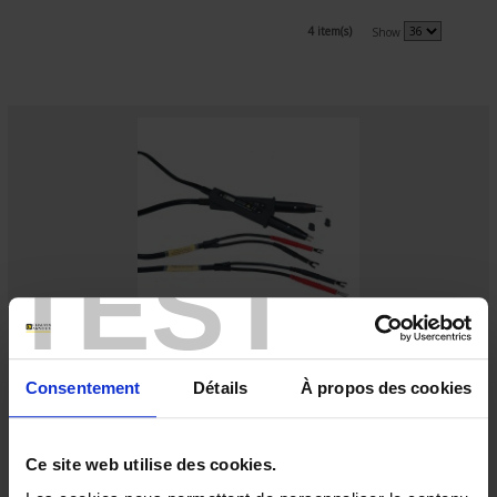
4 item(s)
Show
TEST
Accessories for micro-ohmmeters
Consentement
Détails
À propos des cookies
Double test probes and Kelvin clamps for measurements with micro-
ohmmeters.
Ce site web utilise des cookies.