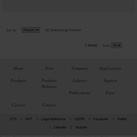
Set Descending Direction
Sort By
5 item(s)
Show
Home
News
Company
Applications
Products
Products
Industry
Support
Websites
Publications
Press
Careers
Contact
GTS
GPT
Legal Reference
GDPR
Facebook
Twitter
LinkedIn
Youtube