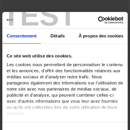
TEST
Consentement
Détails
À propos des cookies
Ce site web utilise des cookies.
Les cookies nous permettent de personnaliser le contenu
et les annonces, d'offrir des fonctionnalités relatives aux
médias sociaux et d'analyser notre trafic. Nous
partageons également des informations sur l'utilisation de
notre site avec nos partenaires de médias sociaux, de
F402 MULTIMETER CLAMP
publicité et d'analyse, qui peuvent combiner celles-ci
avec d'autres informations que vous leur avez fournies
1,000 A TRMS AC multimeter clamp
ou qu'ils ont collectées lors de votre utilisation de leurs
services.
Pour en savoir plus, veuillez consulter notre
politique de
S