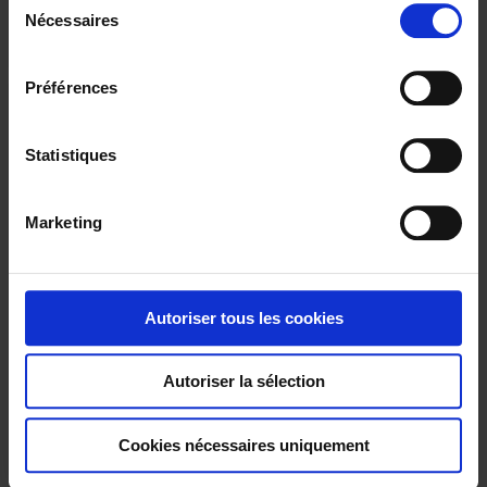
confidentialité
.
Nécessaires
é
l
e
Préférences
c
t
i
Statistiques
o
n
Marketing
d
u
c
o
Autoriser tous les cookies
MX 350
n
s
Compact 400 A AC TRMS clamp multimeter
Autoriser la sélection
e
n
t
Cookies nécessaires uniquement
e