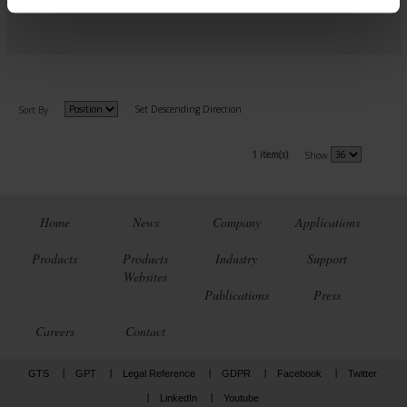
m
e
n
t
Set Descending Direction
Sort By
1 item(s)
Show
Home
News
Company
Applications
Products
Products
Industry
Support
Websites
Publications
Press
Careers
Contact
GTS
GPT
Legal Reference
GDPR
Facebook
Twitter
LinkedIn
Youtube