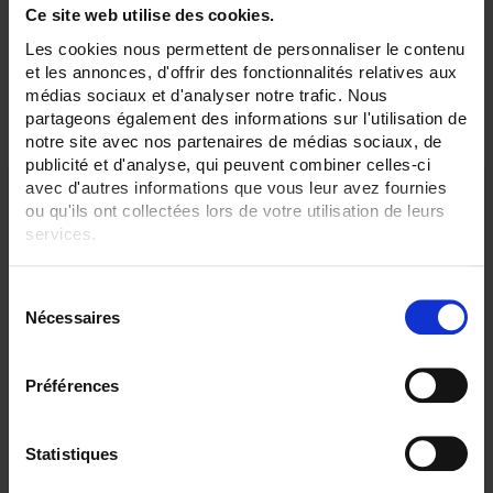
Ce site web utilise des cookies.
Set Descending Direction
Sort By
Les cookies nous permettent de personnaliser le contenu
et les annonces, d'offrir des fonctionnalités relatives aux
médias sociaux et d'analyser notre trafic. Nous
2 item(s)
Show
partageons également des informations sur l'utilisation de
notre site avec nos partenaires de médias sociaux, de
publicité et d'analyse, qui peuvent combiner celles-ci
avec d'autres informations que vous leur avez fournies
ou qu'ils ont collectées lors de votre utilisation de leurs
services.
Pour en savoir plus, veuillez consulter notre
politique de
S
confidentialité
.
Nécessaires
é
l
e
Préférences
c
CA 1875
t
i
Statistiques
C.A 1875, the thermographic training bench specially designed for
education.
o