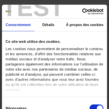
TEST
Consentement
Détails
À propos des cookies
Ce site web utilise des cookies.
Les cookies nous permettent de personnaliser le contenu
et les annonces, d'offrir des fonctionnalités relatives aux
médias sociaux et d'analyser notre trafic. Nous
SH 76 200mV Cl 0.2
partageons également des informations sur l'utilisation de
notre site avec nos partenaires de médias sociaux, de
Shunt - Eye connection - 2 to 200 A - 200mV
publicité et d'analyse, qui peuvent combiner celles-ci
avec d'autres informations que vous leur avez fournies
ou qu'ils ont collectées lors de votre utilisation de leurs
services.
Pour en savoir plus, veuillez consulter notre
politique de
S
confidentialité
.
Nécessaires