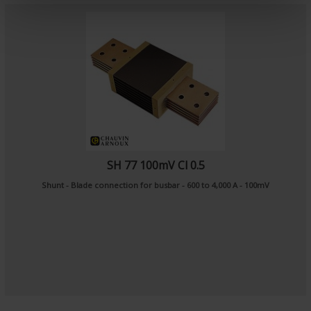
e
n
t
SH 77 100mV Cl 0.5
Shunt - Blade connection for busbar - 600 to 4,000 A - 100mV