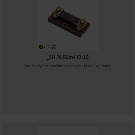
_SH 76 50mV Cl 0.5
Shunt - Eye connection on socket - 1 to 7.5 A - 50mV