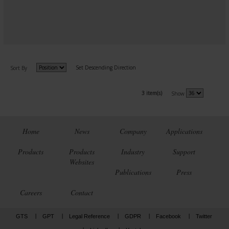
Set Descending Direction
Sort By
3 item(s)
Show
Home
News
Company
Applications
Products
Products
Industry
Support
Websites
Publications
Press
Careers
Contact
GTS
GPT
Legal Reference
GDPR
Facebook
Twitter