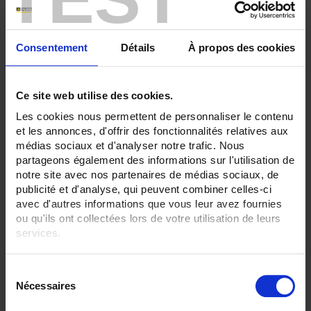
Consentement
Détails
À propos des cookies
Ce site web utilise des cookies.
Les cookies nous permettent de personnaliser le contenu
et les annonces, d'offrir des fonctionnalités relatives aux
médias sociaux et d'analyser notre trafic. Nous
partageons également des informations sur l'utilisation de
notre site avec nos partenaires de médias sociaux, de
publicité et d'analyse, qui peuvent combiner celles-ci
RDT15-16
avec d'autres informations que vous leur avez fournies
ou qu'ils ont collectées lors de votre utilisation de leurs
Time delay relay - at fallout - 4 C/O contacts - 10A - Custom configuration
services.
Pour en savoir plus, veuillez consulter notre
politique de
S
confidentialité
.
Nécessaires
é
l