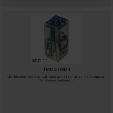
t
TMM2-TMM4
Multifunction time relay - 2 IS contacts + 2 T contacts or 4 C/O contacts -
10A - Custom configuration