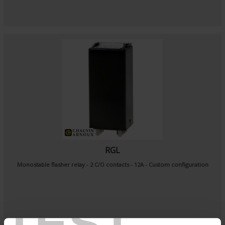
RGL
Monostable flasher relay - 2 C/O contacts - 12A - Custom configuration
TEST