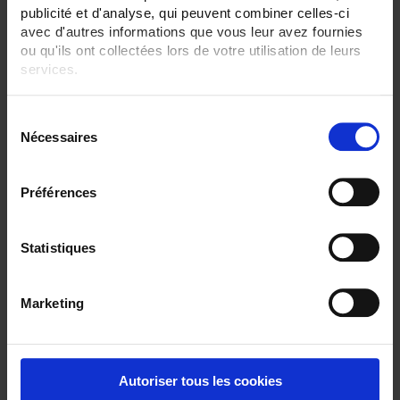
publicité et d'analyse, qui peuvent combiner celles-ci
avec d'autres informations que vous leur avez fournies
ONLINE SALES
ou qu'ils ont collectées lors de votre utilisation de leurs
services.
Login
Pour en savoir plus, veuillez consulter notre
politique de
S
confidentialité
.
Nécessaires
é
Search:
l
e
Préférences
c
t
i
Statistiques
o
n
With high pressure > 300
Marketing
d
bars
u
c
o
Autoriser tous les cookies
n