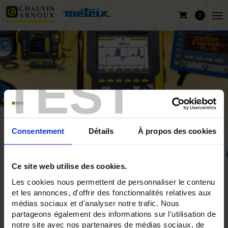
0
TEST
Consentement
Détails
À propos des cookies
Ce site web utilise des cookies.
Home
Products
Pyrocontrole
Les cookies nous permettent de personnaliser le contenu
Products by temperature measurement typology
et les annonces, d'offrir des fonctionnalités relatives aux
médias sociaux et d'analyser notre trafic. Nous
With high pressure > 300 bars
partageons également des informations sur l'utilisation de
notre site avec nos partenaires de médias sociaux, de