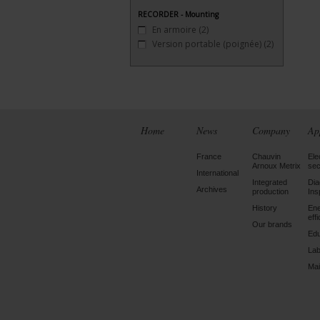
RECORDER - Mounting
En armoire
(2)
Version portable (poignée)
(2)
Home
News
Company
Ap
France
Chauvin
Ele
Arnoux Metrix
sec
International
Integrated
Dia
Archives
production
Ins
History
En
eff
Our brands
Edu
Lab
Mai