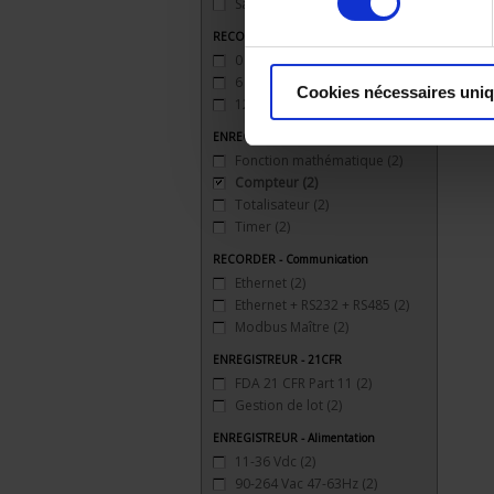
Sans
(3)
RECORDER - Analogue outputs
0
(2)
6
(2)
Cookies nécessaires uni
12
(1)
ENREGISTREUR - Math
Fonction mathématique
(2)
Compteur
(2)
Totalisateur
(2)
Timer
(2)
RECORDER - Communication
Ethernet
(2)
Ethernet + RS232 + RS485
(2)
Modbus Maître
(2)
ENREGISTREUR - 21CFR
FDA 21 CFR Part 11
(2)
Gestion de lot
(2)
ENREGISTREUR - Alimentation
11-36 Vdc
(2)
90-264 Vac 47-63Hz
(2)