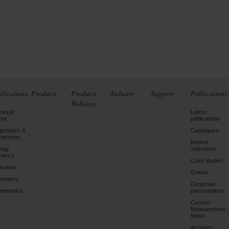
plications
Products
Products
Industry
Support
Publications
Websites
ctrical
Latest
tor
publications
gnostics &
Catalogues
pections
Market
ergy
selections
iciency
Case studies
cation
Guides
oratory
Corporate
ntenance
presentations
Contact
Measurement
News
Archives