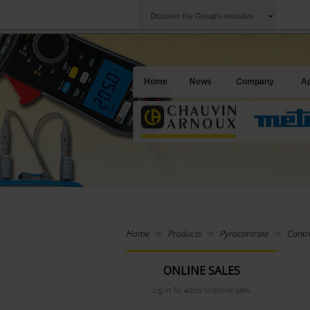
Discover the Group's websites
Group
Companies
Chauvin Arnoux
An offering to se
Home
News
Company
Ap
Home
Products
Pyrocontrole
Contro
ONLINE SALES
Log in for access to online sales.