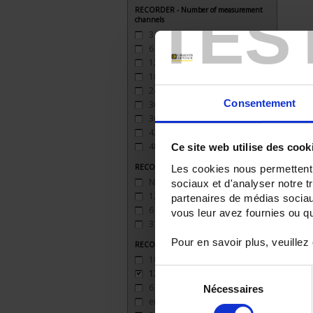
TES
RECORDER - Number of measurement
channels
3
(2)
6
(2)
12
(2)
18
(2)
24
(2)
Consentement
30
(1)
36
(1)
42
(1)
48
(1)
Ce site web utilise des cook
RECORDER - Relay outputs
Les cookies nous permettent d
None
(2)
sociaux et d'analyser notre t
12 inputs
(2)
partenaires de médias sociaux
6 outputs
(2)
vous leur avez fournies ou qu'
3 sorties
(2)
Pour en savoir plus, veuillez
RECORDER - Logic inputs
18 entrées
(1)
Sélection
12 entrées
(2)
6 entrées
(3)
Nécessaires
du
entrée impulsion 100 Hz
(3)
consentement