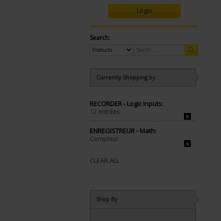
Login
Search:
Currently Shopping by:
RECORDER - Logic inputs:
12 entrées
ENREGISTREUR - Math:
Compteur
CLEAR ALL
Shop By