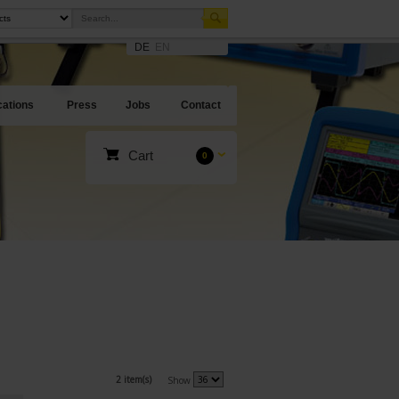
DE
EN
cations
Press
Jobs
Contact
Cart
0
2 item(s)
Show