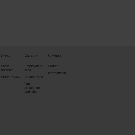
Press
Careers
Contact
Press
Employment
France
releases
area
International
Press review
Student area
Our
professions
and jobs