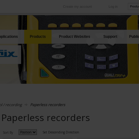
Create my account
Log in
International
Product sites
rve your needs
Our subsidiaries abroad
Our best offers
plications
Products
Product Websites
Support
Publi
l / recording
Paperless recorders
Paperless recorders
Set Descending Direction
Sort By