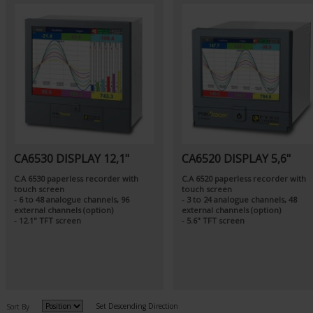
CA6530 DISPLAY 12,1"
CA6520 DISPLAY 5,6"
C.A 6530 paperless recorder with
C.A 6520 paperless recorder with
touch screen
touch screen
- 6 to 48 analogue channels, 96
- 3 to 24 analogue channels, 48
external channels (option)
external channels (option)
- 12.1" TFT screen
- 5.6" TFT screen
Set Descending Direction
Sort By