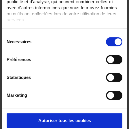
publicité et d'analyse, qui peuvent combiner celles-ci
avec d'autres informations que vous leur avez fournies
CLEAR ALL
ou qu'ils ont collectées lors de votre utilisation de leurs
services.
Pour en savoir plus, veuillez consulter notre
politique de
Shop By
S
confidentialité
.
Nécessaires
é
l
e
Set Descending Direction
Sort By
Préférences
c
t
1 item(s)
Show
i
Statistiques
o
n
Marketing
d
u
c
o
Autoriser tous les cookies
n