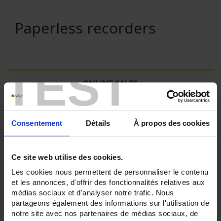
Paperless recorders
TEST
ONLINE SALES
Login
Consentement
Détails
À propos des cookies
Search:
Ce site web utilise des cookies.
Les cookies nous permettent de personnaliser le contenu
Currently Shopping by:
et les annonces, d'offrir des fonctionnalités relatives aux
médias sociaux et d'analyser notre trafic. Nous
partageons également des informations sur l'utilisation de
RECORDER - Logic inputs:
notre site avec nos partenaires de médias sociaux, de
18 entrées