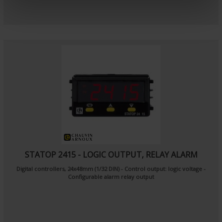
e
n
t
STATOP 2415 - LOGIC OUTPUT, RELAY ALARM
Digital controllers, 24x48mm (1/32 DIN)
- Control output: logic voltage
-
Configurable alarm relay output