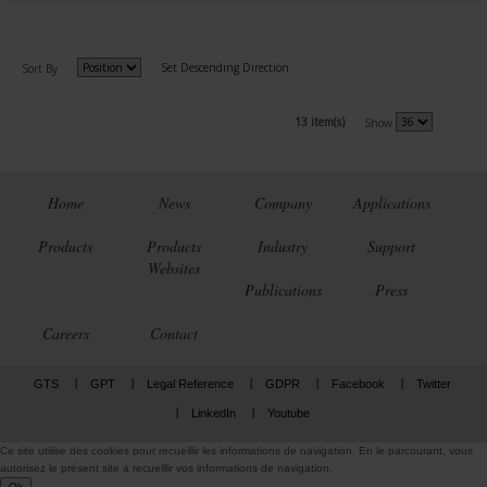
Set Descending Direction
Sort By
13 item(s)
Show
Home
News
Company
Applications
Products
Products
Industry
Support
Websites
Publications
Press
Careers
Contact
GTS
GPT
Legal Reference
GDPR
Facebook
Twitter
LinkedIn
Youtube
Ce site utilise des cookies pour recueillir les informations de navigation. En le parcourant, vous
autorisez le présent site à recueillir vos informations de navigation.
Ok