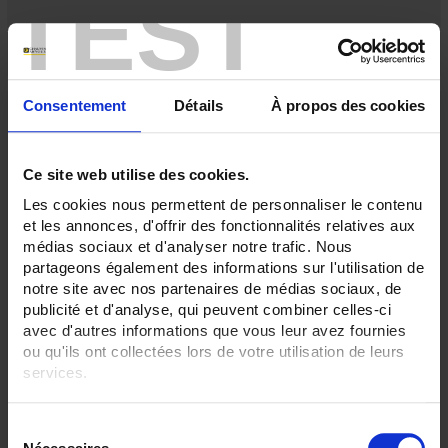
TEST
Consentement
Détails
À propos des cookies
Ce site web utilise des cookies.
Les cookies nous permettent de personnaliser le contenu
et les annonces, d'offrir des fonctionnalités relatives aux
médias sociaux et d'analyser notre trafic. Nous
partageons également des informations sur l'utilisation de
notre site avec nos partenaires de médias sociaux, de
publicité et d'analyse, qui peuvent combiner celles-ci
STATOP 696 PID CONTROLLER1/4 DIN (96X96)
avec d'autres informations que vous leur avez fournies
ou qu'ils ont collectées lors de votre utilisation de leurs
1/4 DIN (96X96)
Simple configuration, intuitive use
services.
Advanced, customizable functions
Pour en savoir plus, veuillez consulter notre
politique de
S
confidentialité
.