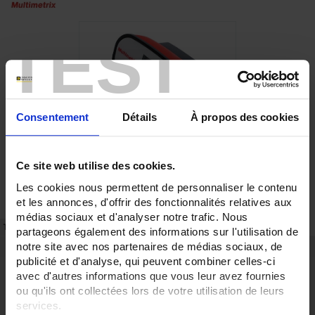
TEST
Consentement
Détails
À propos des cookies
Ce site web utilise des cookies.
Les cookies nous permettent de personnaliser le contenu
et les annonces, d'offrir des fonctionnalités relatives aux
médias sociaux et d'analyser notre trafic. Nous
TECHNICAL DATASHEET
REFERENCES
partageons également des informations sur l'utilisation de
notre site avec nos partenaires de médias sociaux, de
Highlights
publicité et d'analyse, qui peuvent combiner celles-ci
avec d'autres informations que vous leur avez fournies
Highly practical: indication of voltage presence on the protective
conductor.
ou qu'ils ont collectées lors de votre utilisation de leurs
services.
Description