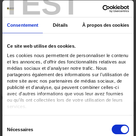
TEST
Consentement
Détails
À propos des cookies
Ce site web utilise des cookies.
Les cookies nous permettent de personnaliser le contenu
et les annonces, d'offrir des fonctionnalités relatives aux
médias sociaux et d'analyser notre trafic. Nous
partageons également des informations sur l'utilisation de
notre site avec nos partenaires de médias sociaux, de
publicité et d'analyse, qui peuvent combiner celles-ci
avec d'autres informations que vous leur avez fournies
TECHNICAL DATASHEET
REFERENCES
ou qu'ils ont collectées lors de votre utilisation de leurs
services.
Description
Pour en savoir plus, veuillez consulter notre
politique de
• 2 adjustable outputs: 0-30.0 V DC / 0-3.0 A DC, and one fixed output: 5 V DC /
S
3 A DC.
confidentialité
.
• Paralleling of the 2 independent outputs to obtain 6 A.
Nécessaires
é
• Serialization of the 2 independent outputs to obtain 60 V.