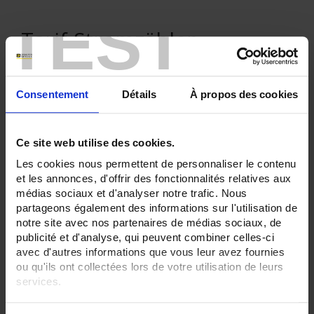
TEST
Tarif-Stromzähler
Consentement
Détails
À propos des cookies
ONLINE-EINKAUF
Ce site web utilise des cookies.
Anmelden
Les cookies nous permettent de personnaliser le contenu
et les annonces, d'offrir des fonctionnalités relatives aux
médias sociaux et d'analyser notre trafic. Nous
Suche:
partageons également des informations sur l'utilisation de
notre site avec nos partenaires de médias sociaux, de
publicité et d'analyse, qui peuvent combiner celles-ci
avec d'autres informations que vous leur avez fournies
ou qu'ils ont collectées lors de votre utilisation de leurs
services.
In absteigender Reihenfolge
Sortieren nach
Pour en savoir plus, veuillez consulter notre
politique de