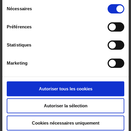
S
confidentialité
.
1 Artikel
Zeige
Nécessaires
é
l
e
Préférences
c
t
i
Statistiques
o
n
Marketing
d
u
c
o
Autoriser tous les cookies
ALTYS
n
s
Autoriser la sélection
e
n
t
Cookies nécessaires uniquement
e