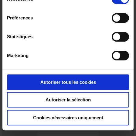
é
l
e
Préférences
c
t
i
Statistiques
o
n
Marketing
d
u
NE 48 Amp AC CT 5A 90°
c
o
Autoriser tous les cookies
n
s
Autoriser la sélection
e
n
t
Cookies nécessaires uniquement
e
m