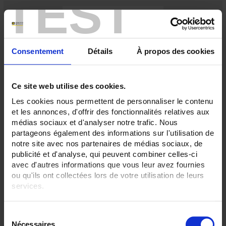
TEST
Consentement
Détails
À propos des cookies
Ce site web utilise des cookies.
Les cookies nous permettent de personnaliser le contenu
et les annonces, d'offrir des fonctionnalités relatives aux
NE 72 Amp AC Direct 90°
médias sociaux et d'analyser notre trafic. Nous
partageons également des informations sur l'utilisation de
notre site avec nos partenaires de médias sociaux, de
publicité et d'analyse, qui peuvent combiner celles-ci
avec d'autres informations que vous leur avez fournies
ou qu'ils ont collectées lors de votre utilisation de leurs
services.
Pour en savoir plus, veuillez consulter notre
politique de
S
confidentialité
.
Nécessaires