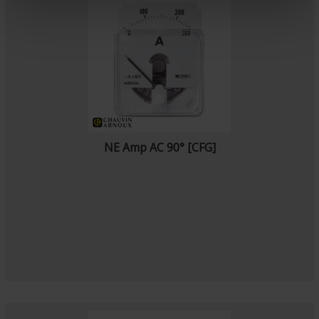
e
n
t
NE Amp AC 90° [CFG]