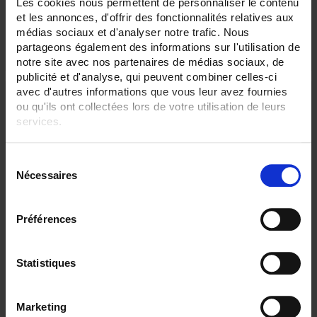
Les cookies nous permettent de personnaliser le contenu
et les annonces, d'offrir des fonctionnalités relatives aux
médias sociaux et d'analyser notre trafic. Nous
partageons également des informations sur l'utilisation de
notre site avec nos partenaires de médias sociaux, de
publicité et d'analyse, qui peuvent combiner celles-ci
avec d'autres informations que vous leur avez fournies
ou qu'ils ont collectées lors de votre utilisation de leurs
services.
Pour en savoir plus, veuillez consulter notre
politique de
S
confidentialité
.
Nécessaires
é
l
e
Préférences
c
µDIGI2
t
i
Statistiques
Programmierbare Digitalanzeigen - Maße 48 x 96 - AC/DC - Voltmeter -
AC/DC-Prozess - Temperatur - Potentiometer - Widerstand
o
n
Marketing
d