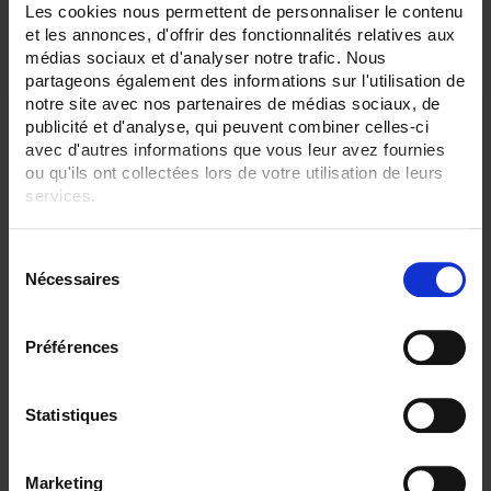
Les cookies nous permettent de personnaliser le contenu
2 item(s)
Show
et les annonces, d'offrir des fonctionnalités relatives aux
médias sociaux et d'analyser notre trafic. Nous
partageons également des informations sur l'utilisation de
notre site avec nos partenaires de médias sociaux, de
publicité et d'analyse, qui peuvent combiner celles-ci
avec d'autres informations que vous leur avez fournies
ou qu'ils ont collectées lors de votre utilisation de leurs
services.
Pour en savoir plus, veuillez consulter notre
politique de
S
confidentialité
.
Nécessaires
é
l
e
Préférences
C.A 850
c
7-bar digital manometer
t
i
Statistiques
o
n
Marketing