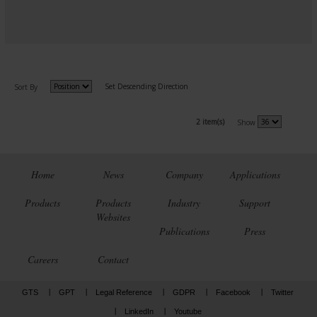
Set Descending Direction
Sort By
2 item(s)
Show
Home
News
Company
Applications
Products
Products
Industry
Support
Websites
Publications
Press
Careers
Contact
GTS
GPT
Legal Reference
GDPR
Facebook
Twitter
LinkedIn
Youtube