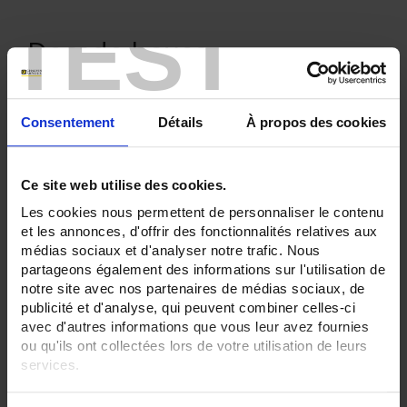
TEST
Decade boxes
Consentement
Détails
À propos des cookies
ONLINE SALES
Ce site web utilise des cookies.
Login
Les cookies nous permettent de personnaliser le contenu
et les annonces, d'offrir des fonctionnalités relatives aux
médias sociaux et d'analyser notre trafic. Nous
Search:
partageons également des informations sur l'utilisation de
notre site avec nos partenaires de médias sociaux, de
publicité et d'analyse, qui peuvent combiner celles-ci
avec d'autres informations que vous leur avez fournies
ou qu'ils ont collectées lors de votre utilisation de leurs
services.
Set Descending Direction
Sort By
Pour en savoir plus, veuillez consulter notre
politique de